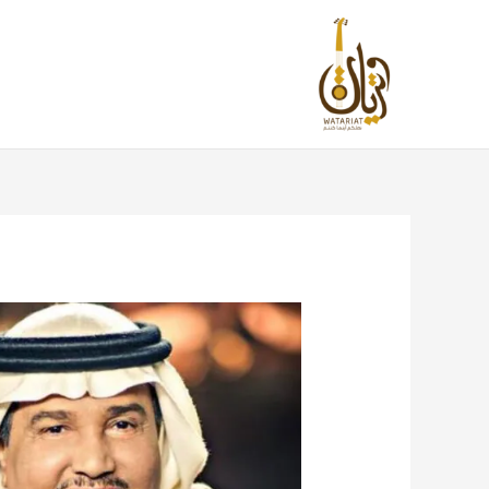
خطي
لى
لمحتوى