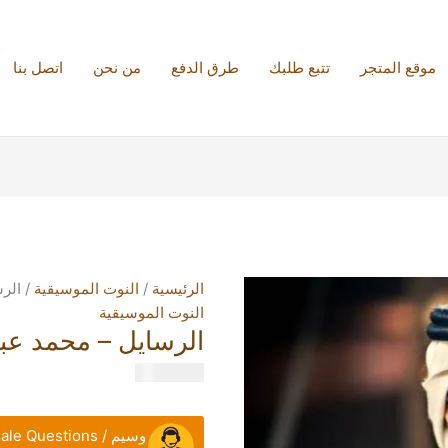
كمية
الرسايل
-
موقع المتجر
تتبع طلبك
طرق الدفع
من نحن
اتصل بنا
محمد
عبده
الرئيسية
/
النوت الموسيقية
/ الر
النوت الموسيقية
الرسايل – محمد عب
99.00
ر.س
وسيم / Pre-sale Questions