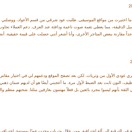
ا اختبرت من مواقع الموسيقى. طلبت عود شرقي من قسم الأعواد، ووصلني خلا
 الدقيقة، مما يعطي نغمة صوت ناعمة ودافئة عند العزف. دعم العملاء تجاوب
 جداً مقارنة ببعض المتاجر الأخرى، وأنا أشعر أنني حصلت على قيمة حقيقية. 
تري عودي الأول من وتريات. لكن بعد تصفح الموقع ودعمهم لي في اختيار م
نظيف، التون ثابت بعد الضبط لأول مرة. ما أعجبني أيضًا هو أن لديهم ضمان ذهبي
ثقة بأنهم ليسوا مجرد بائعين بل فعلاً مهتمون بعازفين مثلنا. شحنهم منظم وا
ة في الترقية إلى آلة احترافية. ومن خلال وتريات وجدت عودًا بمستوى احتراف