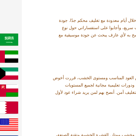
ل أيام معدودة مع تغليف محكم جدًا. جودة
 سريع، وأجابوا على استفساراتي حول نوع
أنصح به لأي عازف يبحث عن جودة موسيقية مع
قاس العود المناسب ومستوى الخشب، قررت أخوض
 ودورات تعليمية مجانية لجميع المستويات
لتغليف آمن. أنصح بهم لمن يريد شراء عود لأول
ي وخشب ممتاز. القشرة الخشبية متقنة الصنعة،