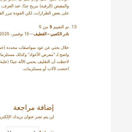
والمقبض (الرقبة) مريح جدًا. عند العزف،
على بعض الطرازات، لكن الجودة تبرر الف
تم التقييم
5
من 5
نادر الكعبي – القطيف
–
15 نوفمبر، 2025
خلال بحثي عن عود بمواصفات محددة (خشب
واضح لـ “معرض الأعواد” وكذلك مستلزمات 
لاحظت أن التغليف يحمي الآلة جيدًا (علبة 
احتجت لآلات أو مستلزمات.
إضافة مراجعة
لن يتم نشر عنوان بريدك الإلكتر
تقييمك
*