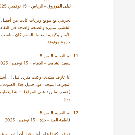
ليلى المرزوق – الرياض
–
15 نوفمبر، 2025
تجربتي مع موقع وتريات كانت من أفضل م
الخشب مميزة والصنعة واضحة في التفاصيل
الأوتار وكيفية الضبط. السعر كان مناسب
خدمة موثوقة.
تم التقييم
5
من 5
سعيد الشامي – الدمام
–
15 نوفمبر، 2025
أنا عازف مبتدئ، وكنت متردد قبل أن أش
التجربة. النتيجة: عود جميل جدًا، الصوت 
(حسب ما ورد على الموقع) — هذا يعطيني ال
مرة.
تم التقييم
5
من 5
فاطمة العبد – جدة
–
15 نوفمبر، 2025
عزفت كثيرًا على أوتار قبل أن أشعر برغب