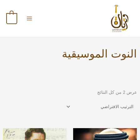
خطي
لى
لمحتوى
0
النوت الموسيقية
عرض ⁦2⁩ من كل النتائج