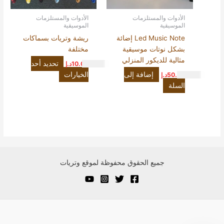
يمكن
اختيار
الأدوات والمستلزمات
الأدوات والمستلزمات
الموسيقية
الموسيقية
الخيارات
على
Led Music Note إضائة
ريشة وتريات بسماكات
صفحة
بشكل نوتات موسيقية
مختلفة
المنتج
مثالية للديكور المنزلي
تحديد أحد
10.00
د.إ
إضافة إلى
الخيارات
50.00
د.إ
السلة
جميع الحقوق محفوظة لموقع وتريات