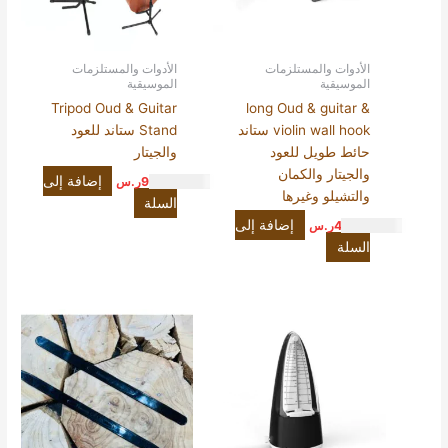
الأدوات والمستلزمات
الأدوات والمستلزمات
الموسيقية
الموسيقية
Tripod Oud & Guitar
long Oud & guitar &
violin wall hook ستاند
Stand ستاند للعود
حائط طويل للعود
والجيتار
والجيتار والكمان
إضافة إلى
99.00
ر.س
والتشيلو وغيرها
السلة
إضافة إلى
45.00
ر.س
السلة