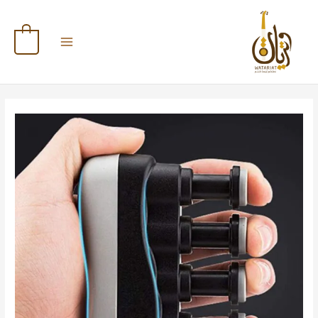
خطي
كمية
لى
Finger
لمحتوى
Grip
0
Exercise
Device
جهاز
تمرين
قبضة
اليد
والأصابع
المثالي
لكل
الأوقات