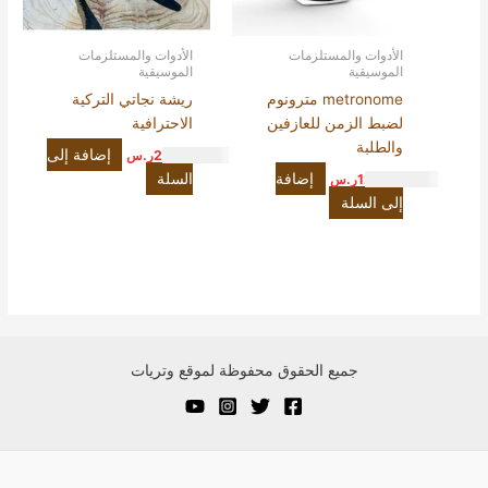
الأدوات والمستلزمات
الأدوات والمستلزمات
الموسيقية
الموسيقية
metronome مترونوم
ريشة نجاتي التركية
لضبط الزمن للعازفين
الاحترافية
والطلبة
إضافة إلى
20.00
ر.س
إضافة
السلة
120.00
ر.س
إلى السلة
جميع الحقوق محفوظة لموقع وتريات