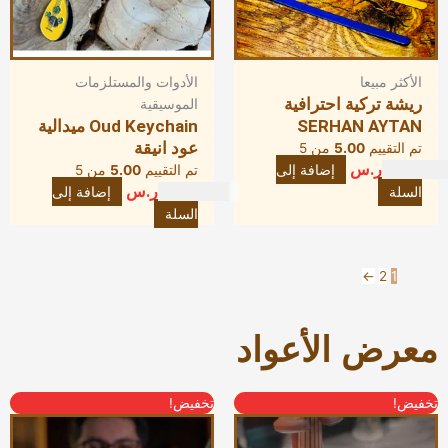
الأكثر مبيعا
الأدوات والمستلزمات
ريشة تركية احترافية
الموسيقية
SERHAN AYTAN
Oud Keychain ميدالية
عود انيقة
تم التقييم
5.00
من 5
20.00
ر.س
إضافة إلى
تم التقييم
5.00
من 5
35.00
ر.س
السلة
إضافة إلى
السلة
←
2
1
معرض الأعواد
السعر
السعر
السعر
السعر
تخفيض!
تخفيض!
الحالي
الأصلي
الحالي
الأصلي
هو:
هو:
هو:
هو: