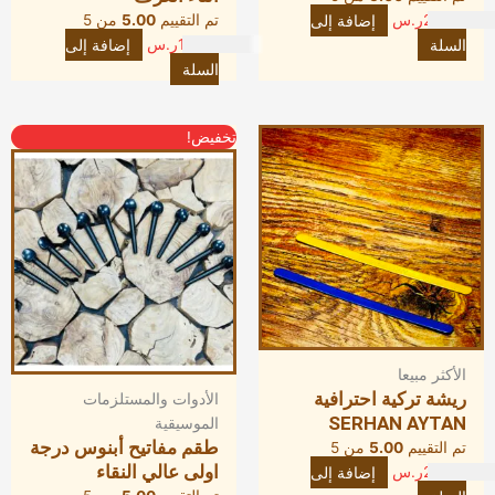
20.00
ر.س
إضافة إلى
تم التقييم
5.00
من 5
السلة
10.00
ر.س
إضافة إلى
السلة
السعر
السعر
تخفيض!
الأصلي
الحالي
هو:
هو:
150.00ر.س.
120.00ر.س.
الأكثر مبيعا
ريشة تركية احترافية
الأدوات والمستلزمات
SERHAN AYTAN
الموسيقية
طقم مفاتيح أبنوس درجة
تم التقييم
5.00
من 5
اولى عالي النقاء
20.00
ر.س
إضافة إلى