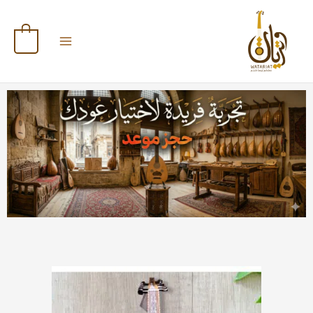
خطي
لى
لمحتوى
0