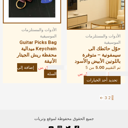
المنتج.
يمكن
اختيار
الخيارات
الأدوات والمستلزمات
على
الأدوات والمستلزمات
الموسيقية
صفحة
Guitar Picks Bag
الموسيقية
المنتج
حوّل حائطك الى
Keychain ميدالية
سيمفونية – متوفرة
محفظة ريش الجيتار
باللونين الأبيض والأسود
الأنيقة
تم التقييم
5.00
من 5
12.00
ر.س
إضافة إلى
183.00
ر.س
120.00
ر.س
السلة
تحديد أحد الخيارات
←
3
2
1
جميع الحقوق محفوظة لموقع وتريات