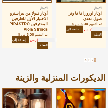
الاوتار
الاوتار
اوتار اورورا فا فا وتر
أوتار فيولا من بيراسترو
صول معدن
الاختيار الأول للعازفين
المحترفين PIRASTRO
تم التقييم
5.00
من 5
Viola Strings
150.00
ر.س
إضافة إلى
السلة
تم التقييم
5.00
من 5
190.00
ر.س
إضافة إلى
السلة
←
3
2
1
الديكورات المنزلية والزينة