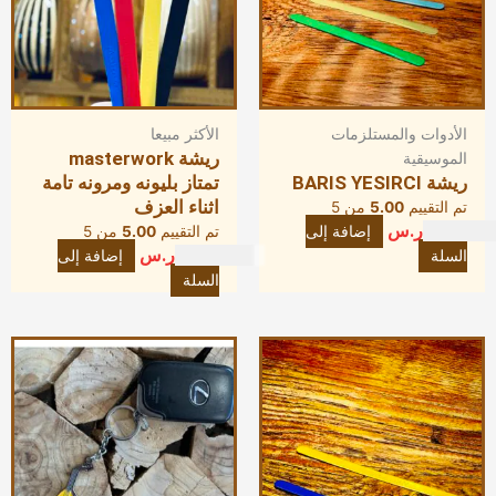
الأدوات والمستلزمات
الأكثر مبيعا
ريشة masterwork
الموسيقية
ريشة BARIS YESIRCI
تمتاز بليونه ومرونه تامة
اثناء العزف
تم التقييم
5.00
من 5
20.00
ر.س
إضافة إلى
تم التقييم
5.00
من 5
10.00
ر.س
السلة
إضافة إلى
السلة