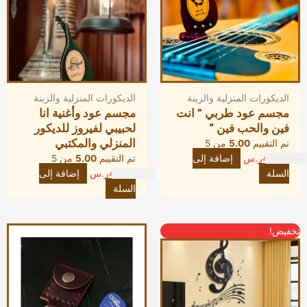
الديكورات المنزلية والزينة
الديكورات المنزلية والزينة
مجسم عود طربي ” انت
مجسم عود وأغنية انا
فين والحب فين “
لحبيبي لفيروز للديكور
المنزلي والمكتبي
تم التقييم
5.00
من 5
45.00
ر.س
إضافة إلى
تم التقييم
5.00
من 5
السلة
45.00
ر.س
إضافة إلى
السلة
السعر
هناك
السعر
تخفيض!
الأصلي
العديد
الحالي
هو:
من
هو:
183.00ر.س.
الأشكال
120.00ر.س.
المختلفة
لهذا