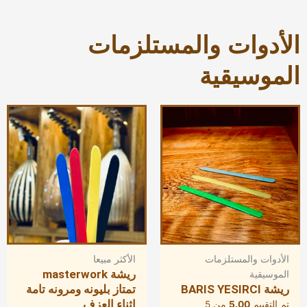
الأدوات والمستلزمات
الموسيقية
الأدوات والمستلزمات
الأكثر مبيعا
ريشة masterwork
الموسيقية
ريشة BARIS YESIRCI
تمتاز بليونه ومرونه تامة
اثناء العزف
تم التقييم
5.00
من 5