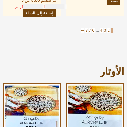
السلة
تم التقييم
5.00
من 5
150.00
ر.س
120.00
ر.س
إضافة إلى السلة
←
8
7
6
…
4
3
2
1
الأوتار