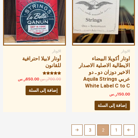
الاوتار
الاوتار
اوتار أكويلا البيضاء
أوتار لابيلا احترافية
الايطالية الاصلية الاصدار
للقانون
الاخير دوزان دو ـ دو
عربي Aquila Strings
تم التقييم
700.00
ر.س
650.00
ر.س
5.00
White Label C to C
من 5
إضافة إلى السلة
150.00
ر.س
إضافة إلى السلة
←
3
2
1
→