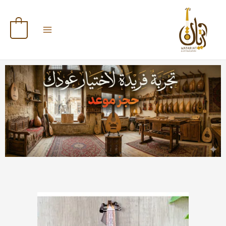
خطي
لى
لمحتوى
0