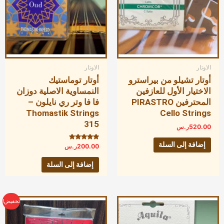
الاوتار
الاوتار
أوتار تشيلو من بيراسترو
أوتار توماستيك
الاختيار الأول للعازفين
النمساوية الاصلية دوزان
المحترفين PIRASTRO
فا فا وتر ري نايلون –
Thomastik Strings
Cello Strings
315
520.00
ر.س
إضافة إلى السلة
تم التقييم
200.00
ر.س
5.00
من 5
إضافة إلى السلة
السعر
السعر
تخفيض!
الأصلي
الحالي
هو:
هو:
700.00ر.س.
650.00ر.س.