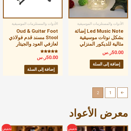
الأدوات والمستلزمات الموسيقية
الأدوات والمستلزمات الموسيقية
Led Music Note إضائة
Oud & Guitar Foot
بشكل نوتات موسيقية
Stool مسند قدم فولاذي
مثالية للديكور المنزلي
لعازفي العود والجيتار
50.00
ر.س
تم التقييم
50.00
ر.س
5.00
من 5
إضافة إلى السلة
إضافة إلى السلة
2
1
→
معرض الأعواد
السعر
السعر
السعر
السعر
تخفيض!
تخفيض!