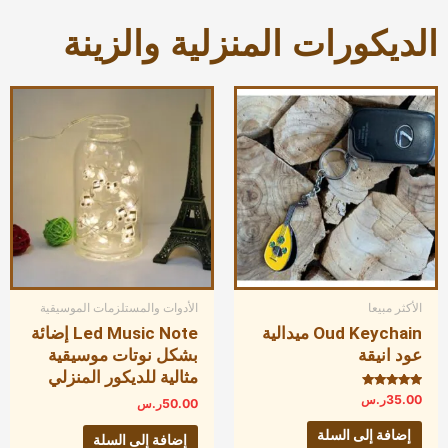
الديكورات المنزلية والزينة
الأكثر مبيعا
الأدوات والمستلزمات الموسيقية
Oud Keychain ميدالية
Led Music Note إضائة
عود انيقة
بشكل نوتات موسيقية
مثالية للديكور المنزلي
تم التقييم
35.00
ر.س
50.00
ر.س
5.00
من 5
إضافة إلى السلة
إضافة إلى السلة