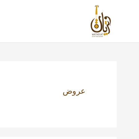
خطي
لى
لمحتوى
عروض