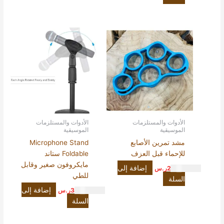
الأدوات والمستلزمات
الأدوات والمستلزمات
الموسيقية
الموسيقية
مشد تمرين الأصابع
Microphone Stand
للإحماء قبل العزف
Foldable ستاند
مايكروفون صغير وقابل
إضافة إلى
20.00
ر.س
للطي
السلة
إضافة إلى
35.00
ر.س
السلة