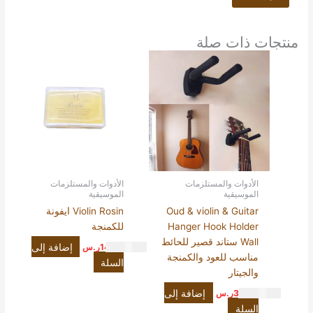
منتجات ذات صلة
الأدوات والمستلزمات
الأدوات والمستلزمات
الموسيقية
الموسيقية
Oud & violin & Guitar
Violin Rosin ايفونة
Hanger Hook Holder
للكمنجة
Wall ستاند قصير للحائط
إضافة إلى
14.00
ر.س
مناسب للعود والكمنجة
السلة
والجيتار
إضافة إلى
35.00
ر.س
السلة