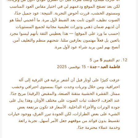
لكن بعد تصفح الموقع ودعمهم لي في اختيار مقاس العود المناسب
ومستوى الخشب، قررت أخوض التجربة. النتيجة: عود جميل جدًا،
الصوت نظيف، التون ثابت بعد الضبط لأول مرة. ما أعجبني أيضًا هو
أن لديهم ضمان ذهبي ودورات تعليمية مجانية لجميع المستويات
(حسب ما ورد على الموقع) — هذا يعطيني الثقة بأنهم ليسوا مجرد
بائعين بل فعلاً مهتمون بعازفين مثلنا. شحنهم منظم والتغليف آمن.
أنصح بهم لمن يريد شراء عود لأول مرة.
تم التقييم
5
من 5
فاطمة العبد – جدة
–
15 نوفمبر، 2025
عزفت كثيرًا على أوتار قبل أن أشعر برغبة في الترقية إلى آلة
احترافية. ومن خلال وتريات وجدت عودًا بمستوى احترافي وخشب
ممتاز. القشرة الخشبية متقنة الصنعة، والمقبض (الرقبة) مريح جدًا.
عند العزف، لاحظت ثبات الصوت على مختلف الأوتار، وهذا يدل على
جودة الوترات والأجزاء الداخلية. الأسعار قد تكون مرتفعة بعض
الشيء على بعض الطرازات، لكن الجودة تبرر الفرق، ووجود خيارات
تقسيط بدون فوائد من موقعهم جعل الأمر أسهل. تجربة رائعة
وخدمة عملاء محترمة جدًا.