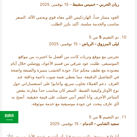
ريان الحربي – خميس مشيط
–
15 نوفمبر، 2025
العود ممتاز جداً، الهاردكيس اللي معاه قوي ويحمي الآلة. السعر
مناسب والخدمة سلسة. أكيد بكرر الطلب.
تم التقييم
5
من 5
ليلى المرزوق – الرياض
–
15 نوفمبر، 2025
تجربتي مع موقع وتريات كانت من أفضل ما اختبرت من مواقع
الموسيقى. طلبت عود شرقي من قسم الأعواد، ووصلني خلال أيام
معدودة مع تغليف محكم جدًا. جودة الخشب مميزة والصنعة واضحة
في التفاصيل الدقيقة، مما يعطي نغمة صوت ناعمة ودافئة عند
العزف. دعم العملاء تجاوب سريع، وأجابوا على استفساراتي حول
نوع الأوتار وكيفية الضبط. السعر كان مناسب جداً مقارنة ببعض
المتاجر الأخرى، وأنا أشعر أنني حصلت على قيمة حقيقية. أنصح به
لأي عازف يبحث عن جودة موسيقية مع خدمة موثوقة.
تم التقييم
5
من 5
سعيد الشامي – الدمام
–
15 نوفمبر، 2025
أنا عازف مبتدئ، وكنت متردد قبل أن أشتري عودي الأول من وتريات.