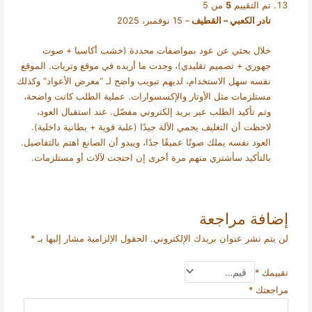
تم التقييم
5
من 5
نادر الكعبي – القطيف
–
15 نوفمبر، 2025
خلال بحثي عن عود بمواصفات محددة (خشب أكاسيا + صوت
جهوري + تصميم تقليدي)، وجدت ما أريده في موقع وتريات. الموقع
نفسه سهل الاستخدام، لديهم تبويب واضح لـ “معرض الأعواد” وكذلك
مستلزمات مثل الأوتار والإكسسوارات. عملية الطلب كانت واضحة،
وتم تأكيد الطلب عبر بريد إلكتروني مفصّل. عند استقبال العود،
لاحظت أن التغليف يحمي الآلة جيدًا (علبة قوية + بطانية داخلية).
العود نفسه يملك صوتًا عميقًا جدًا، ويبدو أن الصانع اهتم بالتفاصيل.
بالتأكيد سأشتري منهم مرة أخرى إن احتجت لآلات أو مستلزمات.
إضافة مراجعة
لن يتم نشر عنوان بريدك الإلكتروني.
الحقول الإلزامية مشار إليها بـ
*
تقييمك
*
مراجعتك
*