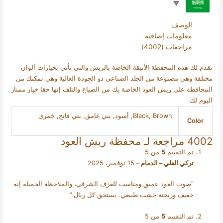
الوصف
معلومات إضافية
مراجعات (4002)
نقدم لك هذه المحفظة الأنيقة الخاصة بالريش والتي تأتي بخيارات ألوان
مختلفة وهي مصنوعة من الجلد الصناعي ذو الجودة العالية وهي تمكنك من
المحافظة على ريش العود الخاصة بك من الضياع والتلف إنها حقا خيار ممتاز
اليوم لك
Black, Brown, أسود, بني غامق, بني فاتح, خمري
Color
4002 مراجعة لـ
محفظة ريش العود
تم التقييم
5
من 5
تركي العلي – الدمام
–
15 نوفمبر، 2025
“صوت العود عميق ومناسب للعزف الشرقي، والملاحظة الجميلة إنه
خفيف وريحته خشب طبيعي. يستحق كل ريال.”
تم التقييم
5
من 5