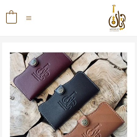
خطي
كمية
لى
محفظة
لمحتوى
ريش
0
العود